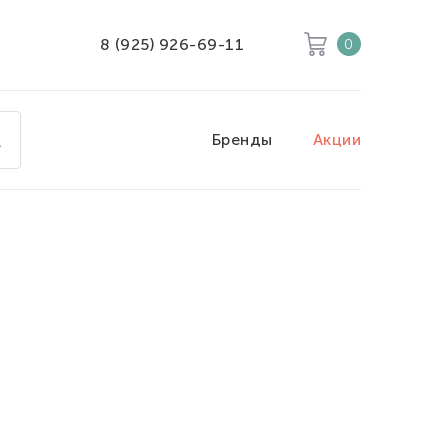
8 (925) 926-69-11
0
Корзина
Очистить все
Бренды
Акции
Товары
0
Скидка
0
Итого к оплате
0