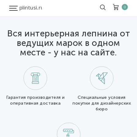
0
Вся интерьерная лепнина от
Корзина
Очистить все
ведущих марок в одном
месте - у нас на сайте.
Товары
0
Скидка
0
Итого к оплате
0
Гарантия производителя и
Специальные условия
оперативная доставка
покупки для дизайнерских
бюро