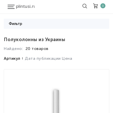
0
Фильтр
Корзина
Очистить все
Полуколонны из Украины
Найдено:
20 товаров
Товары
0
Скидка
0
Артикул
Дата публикации
Цена
Итого к оплате
0