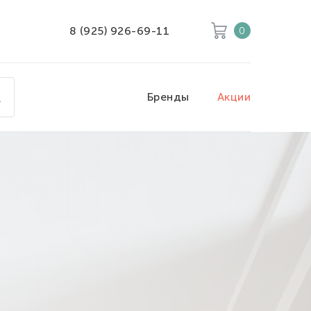
8 (925) 926-69-11
0
Корзина
Очистить все
Бренды
Акции
Товары
0
Скидка
0
Итого к оплате
0