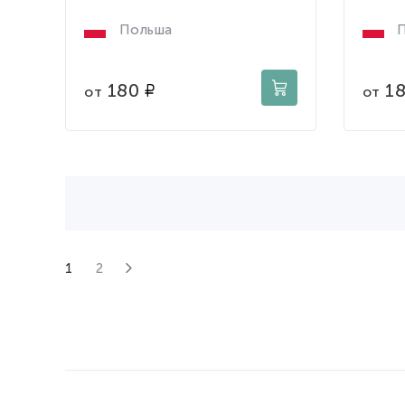
Польша
П
180
1
от
от
1
2