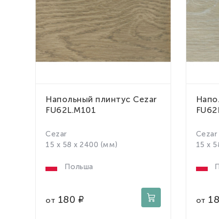
Напольный плинтус Cezar
Напо
FU62L.M101
FU62
Cezar
Cezar
15 x 58 x 2400 (мм)
15 x 5
Польша
П
180
1
от
от