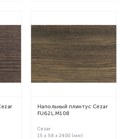
Cezar
Напольный плинтус Cezar
FU62L.M108
Cezar
15 x 58 x 2400 (мм)