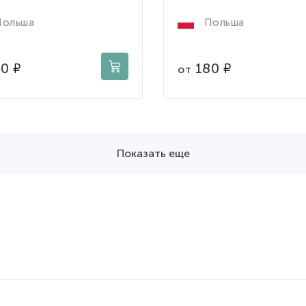
ольша
Польша
80
180
от
Показать еще