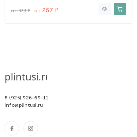
267
от
от
333
8 (925) 926-69-11
info@plintusi.ru