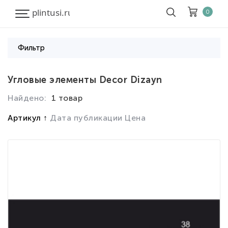
0
Фильтр
Корзина
Очистить все
Угловые элементы Decor Dizayn
Найдено:
1 товар
Товары
0
Скидка
0
Артикул
Дата публикации
Цена
Итого к оплате
0