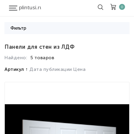
0
Фильтр
Корзина
Очистить все
Панели для стен из ЛДФ
Найдено:
5 товаров
Товары
0
Скидка
0
Артикул
Дата публикации
Цена
Итого к оплате
0