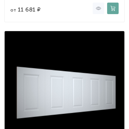
11 681
от