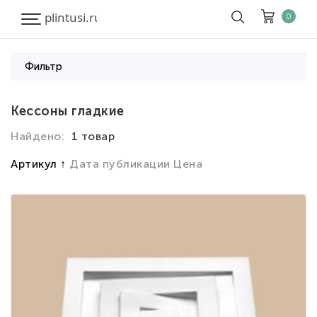
0
Фильтр
Корзина
Очистить все
Кессоны гладкие
Найдено:
1 товар
Товары
0
Скидка
0
Артикул
Дата публикации
Цена
Итого к оплате
0