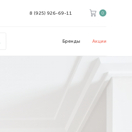
8 (925) 926-69-11
0
Корзина
Очистить все
Бренды
Акции
Товары
0
Скидка
0
Итого к оплате
0