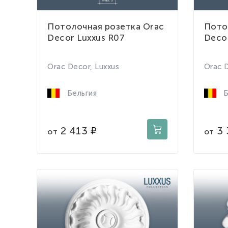
Потолочная розетка Orac
Пото
Decor Luxxus R07
Decor
Orac Decor, Luxxus
Orac D
Бельгия
Б
2 413
3 
от
от