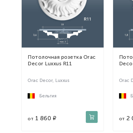
Потолочная розетка Orac
Пото
Decor Luxxus R11
Decor
Orac Decor, Luxxus
Orac D
Бельгия
Б
1 860
2 
от
от