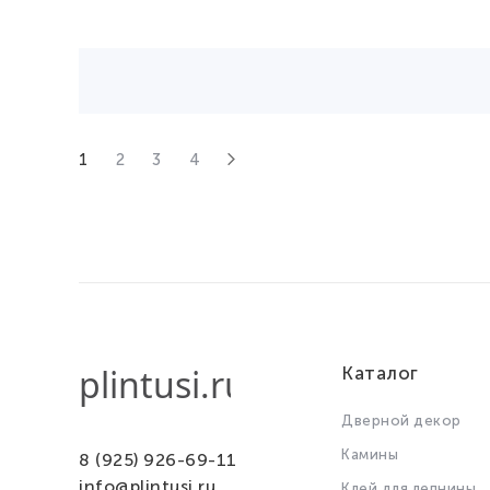
1
2
3
4
Каталог
Дверной декор
Камины
8 (925) 926-69-11
info@plintusi.ru
Клей для лепнины