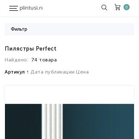
0
Фильтр
Корзина
Очистить все
Пилястры Perfect
Найдено:
74 товара
Товары
0
Скидка
0
Артикул
Дата публикации
Цена
Итого к оплате
0