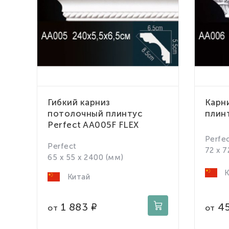
Гибкий карниз
Карн
потолочный плинтус
плин
Perfect AA005F FLEX
Perfe
Perfect
72 x 7
65 x 55 x 2400 (мм)
К
Китай
4
1 883
от
от