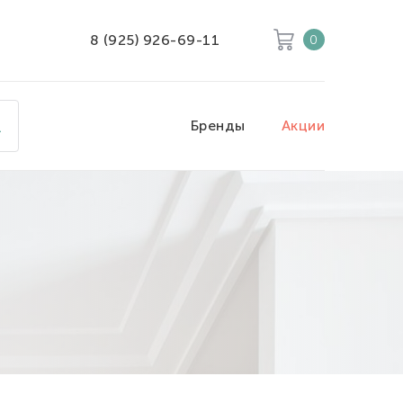
8 (925) 926-69-11
0
Корзина
Очистить все
Бренды
Акции
Товары
0
Скидка
0
Итого к оплате
0