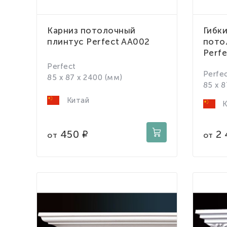
Карниз потолочный
Гибки
плинтус Perfect AA002
пото
Perfe
Perfect
Perfe
85 x 87 x 2400 (мм)
85 x 8
Китай
К
450
2 
от
от