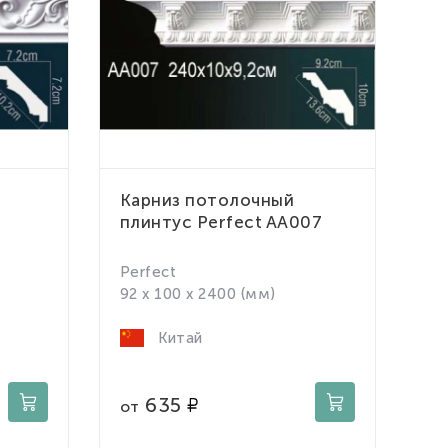
Карниз потолочный
плинтус Perfect AA007
Perfect
92 x 100 x 2400 (мм)
Китай
635
от