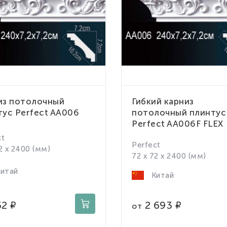
из потолочный
Гибкий карниз
тус Perfect AA006
потолочный плинтус
Perfect AA006F FLEX
ct
Perfect
2 x 2400 (мм)
72 x 72 x 2400 (мм)
итай
Китай
52
2 693
от