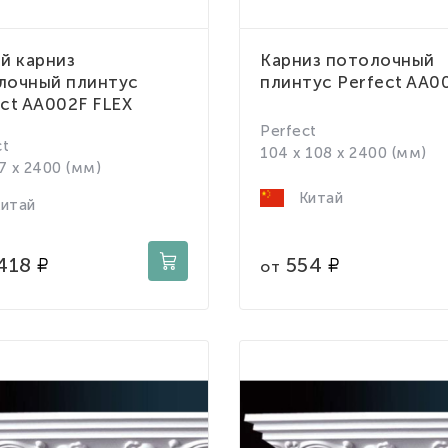
й карниз
Карниз потолочный
лочный плинтус
плинтус Perfect AA0
ct AA002F FLEX
Perfect
ct
104 x 108 x 2400 (мм)
7 x 2400 (мм)
Китай
итай
554
418
от