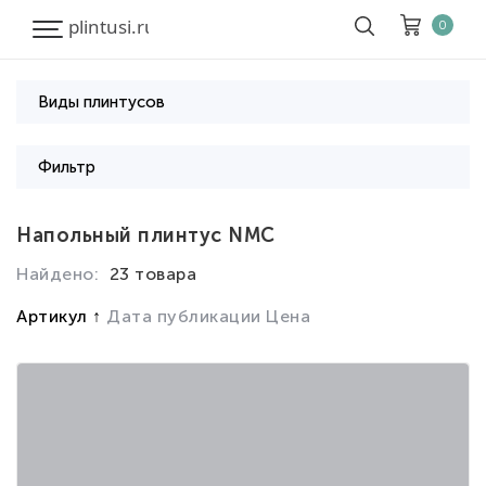
0
Виды плинтусов
Корзина
Очистить все
Фильтр
Товары
0
Напольный плинтус NMC
Скидка
0
Итого к оплате
0
Найдено:
23 товара
Артикул
Дата публикации
Цена