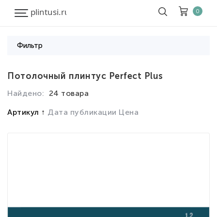
0
Фильтр
Корзина
Очистить все
Потолочный плинтус Perfect Plus
Найдено:
24 товара
Товары
0
Скидка
0
Артикул
Дата публикации
Цена
Итого к оплате
0