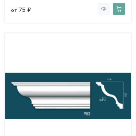
75
от