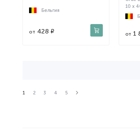
10 x 4
Бельгия
Б
428
от
1 
от
1
2
3
4
5