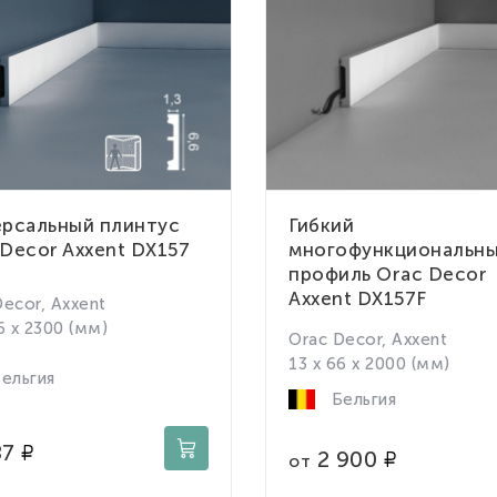
ерсальный плинтус
Гибкий
Decor Axxent DX157
многофункциональн
профиль Orac Decor
Axxent DX157F
Decor, Axxent
6 x 2300 (мм)
Orac Decor, Axxent
13 x 66 x 2000 (мм)
ельгия
Бельгия
87
2 900
от