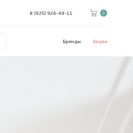
8 (925) 926-69-11
0
Корзина
Очистить все
Бренды
Акции
Товары
0
Скидка
0
Итого к оплате
0