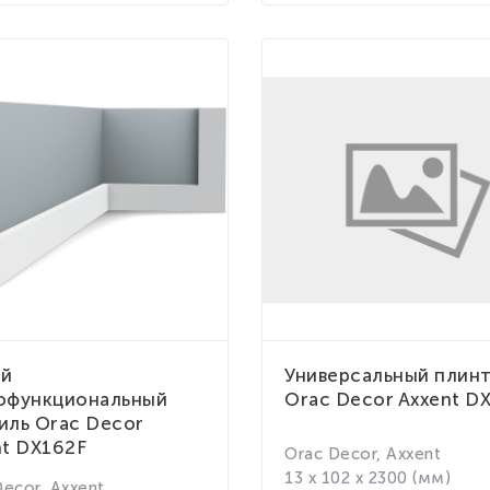
ий
Универсальный плин
офункциональный
Orac Decor Axxent D
иль Orac Decor
nt DX162F
Orac Decor, Axxent
13 x 102 x 2300 (мм)
Decor, Axxent