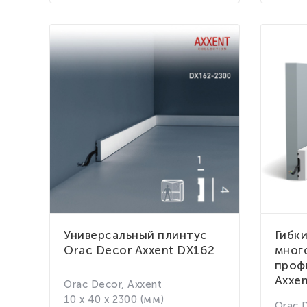
Универсальный плинтус
Гибк
Orac Decor Axxent DX162
мног
проф
Axxe
Orac Decor, Axxent
10 x 40 x 2300 (мм)
Orac 