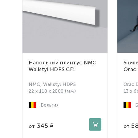
Напольный плинтус NMC
Унив
Wallstyl HDPS CF1
Orac 
NMC, Wallstyl HDPS
Orac 
22 x 110 x 2000 (мм)
13 x 6
Бельгия
Б
345
5
от
от