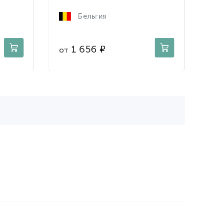
Бельгия
1 656
от