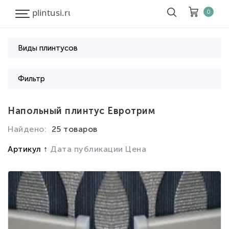
0
Виды плинтусов
Корзина
Очистить все
Фильтр
Товары
0
Напольный плинтус Евротрим
Скидка
0
Итого к оплате
0
Найдено:
25 товаров
Артикул
Дата публикации
Цена