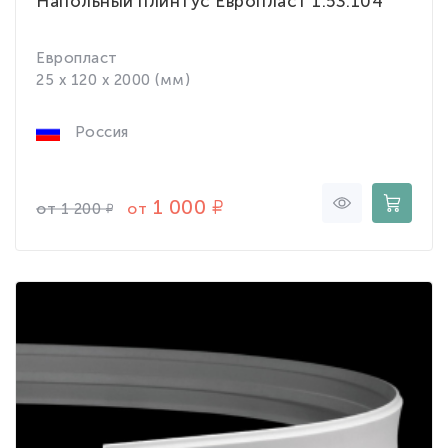
Напольный плинтус Европласт 1.53.104
Европласт
25 x 120 x 2000 (мм)
Россия
1 000
от
от
1 200