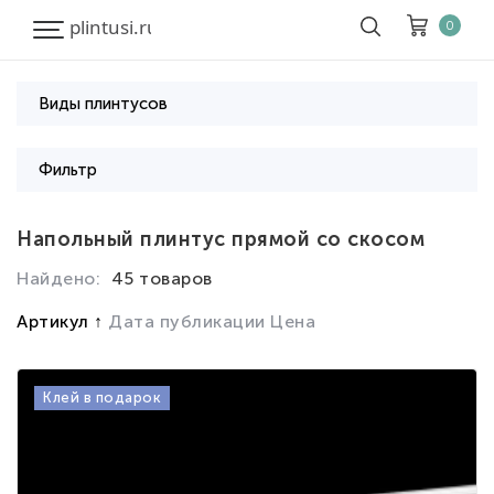
0
Виды плинтусов
Корзина
Очистить все
Фильтр
Товары
0
Напольный плинтус прямой со скосом
Скидка
0
Итого к оплате
0
Найдено:
45 товаров
Артикул
Дата публикации
Цена
Клей в подарок