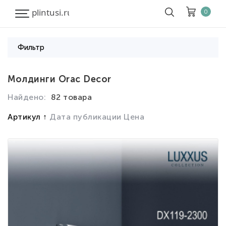
0
Фильтр
Корзина
Очистить все
Молдинги Orac Decor
Найдено:
82 товара
Товары
0
Скидка
0
Артикул
Дата публикации
Цена
Итого к оплате
0