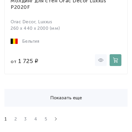
Молдинг для стен Orac Decor Luxxus
P2020F
Orac Decor, Luxxus
260 x 440 x 2000 (мм)
Бельгия
1 725
от
Показать еще
1
2
3
4
5