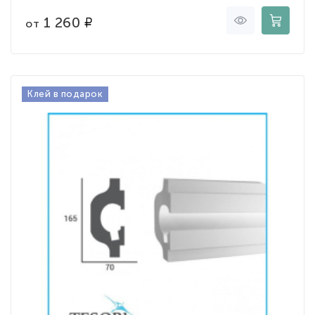
1 260
от
Клей в подарок