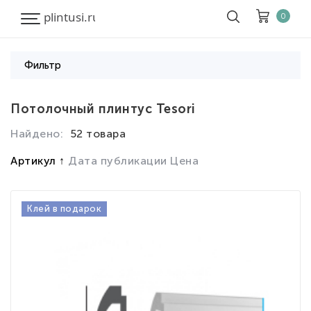
0
Фильтр
Корзина
Очистить все
Потолочный плинтус Tesori
Найдено:
52 товара
Товары
0
Скидка
0
Артикул
Дата публикации
Цена
Итого к оплате
0
Клей в подарок