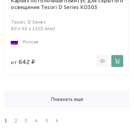
Карниз потолочный плинтус для скрытого
освещения Tesori D Series KD303
Tesori, D Series
40 x 65 x 1150 (мм)
Россия
642
от
Показать еще
1
2
3
4
5