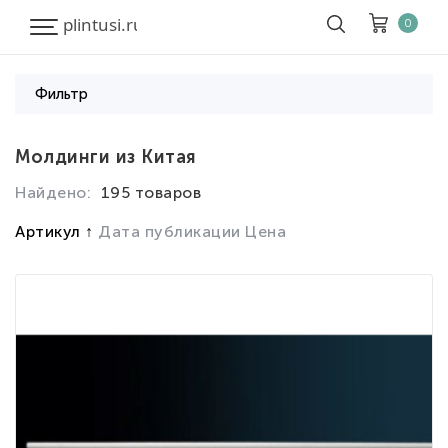
0
Фильтр
Корзина
Очистить все
Молдинги из Китая
Найдено:
195 товаров
Товары
0
Скидка
0
Артикул
Дата публикации
Цена
Итого к оплате
0