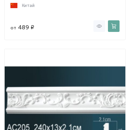
Китай
489
от