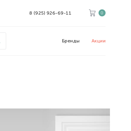
8 (925) 926-69-11
0
Корзина
Очистить все
Бренды
Акции
Товары
0
Скидка
0
Итого к оплате
0