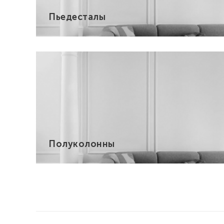
Пьедесталы
Полуколонны