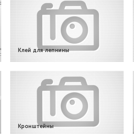
Клей для лепнины
Кронштейны