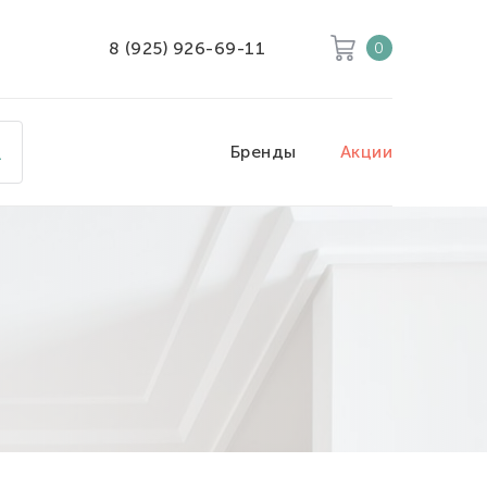
8 (925) 926-69-11
0
Корзина
Очистить все
Бренды
Акции
Товары
0
Скидка
0
Итого к оплате
0