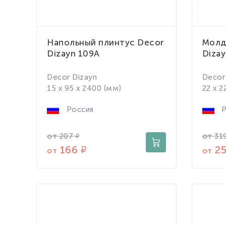
Напольный плинтус Decor
Молд
Dizayn 109A
Dizay
Decor Dizayn
Decor
15 x 95 x 2400 (мм)
22 x 2
Россия
Р
от
от
207
31
166
2
от
от