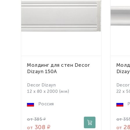
Молдинг для стен Decor
Молд
Dizayn 150A
Dizay
Decor Dizayn
Decor
12 x 80 x 2000 (мм)
22 x 5
Россия
Р
от
от
385
35
308
2
от
от