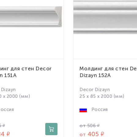
инг для стен Decor
Молдинг для стен De
n 151A
Dizayn 152A
 Dizayn
Decor Dizayn
0 x 2000 (мм)
25 x 85 x 2000 (мм)
оссия
Россия
от
5
506
84
405
от