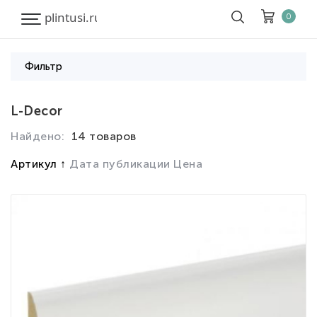
0
Фильтр
Корзина
Очистить все
L-Decor
Найдено:
14 товаров
Товары
0
Скидка
0
Артикул
Дата публикации
Цена
Итого к оплате
0