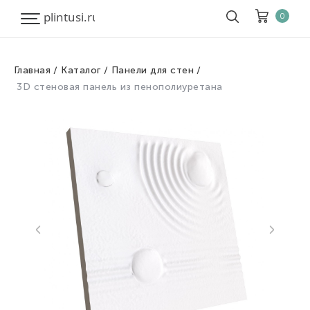
0
Главная
Каталог
Панели для стен
Корзина
Очистить все
3D стеновая панель из пенополиуретана
Товары
0
Скидка
0
Итого к оплате
0