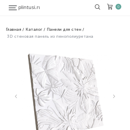
0
Главная
Каталог
Панели для стен
Корзина
Очистить все
3D стеновая панель из пенополиуретана
Товары
0
Скидка
0
Итого к оплате
0