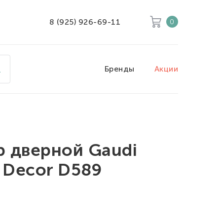
8 (925) 926-69-11
0
Корзина
Очистить все
Бренды
Акции
Товары
0
Скидка
0
Итого к оплате
0
 дверной Gaudi
o Decor D589