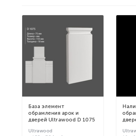
База элемент
Нали
обрамления арок и
обра
дверей Ultrawood D 1075
двер
Ultrawood
Ultra