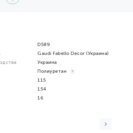
D589
ь
Gaudi Fabello Decor (Украина)
одства
Украина
Полиуретан
115
154
16