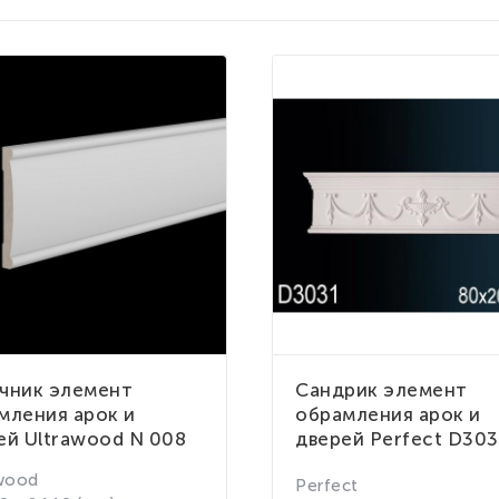
чник элемент
Сандрик элемент
мления арок и
обрамления арок и
ей Ultrawood N 008
дверей Perfect D303
wood
Perfect