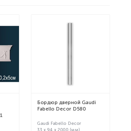
Бордюр дверной Gaudi
Н
Fabello Decor D580
о
1
д
1
Gaudi Fabello Decor
33 x 94 x 2000 (мм)