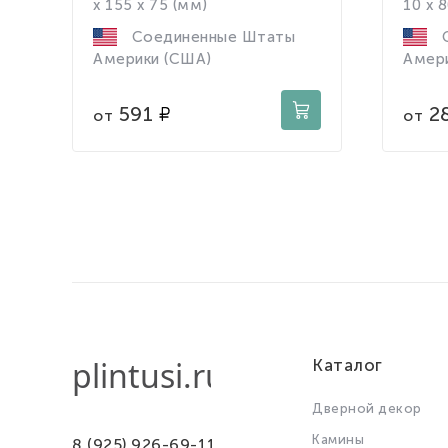
x 155 x 75 (мм)
10 x 
Соединенные Штаты
С
Америки (США)
Амер
591
2
от
от
Каталог
Дверной декор
Камины
8 (925) 926-69-11