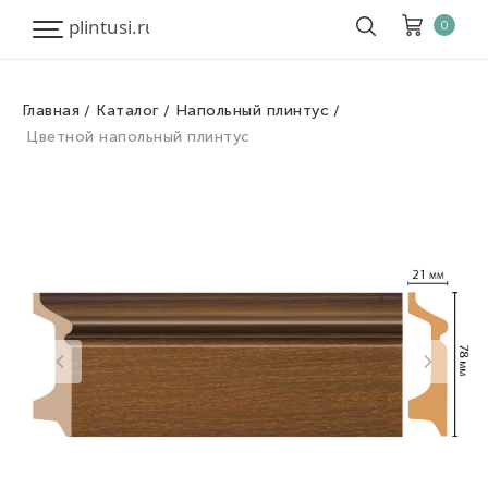
0
Главная
Каталог
Напольный плинтус
Корзина
Очистить все
Цветной напольный плинтус
Товары
0
Скидка
0
Итого к оплате
0