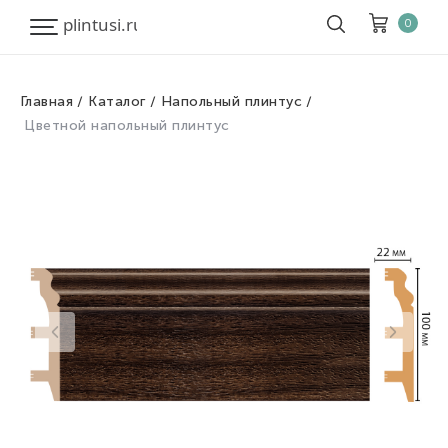
0
Главная
Каталог
Напольный плинтус
Корзина
Очистить все
Цветной напольный плинтус
Товары
0
Скидка
0
Итого к оплате
0