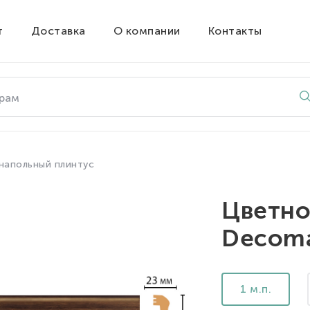
т
Доставка
О компании
Контакты
напольный плинтус
Цветно
Decoma
1 м.п.