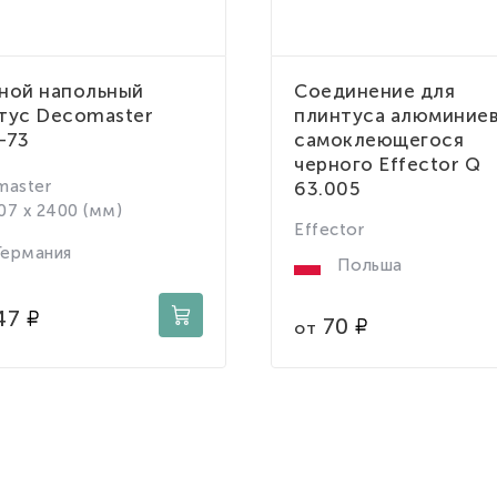
ной напольный
Соединение для
тус Decomaster
плинтуса алюминие
-73
самоклеющегося
черного Effector Q
master
63.005
107 x 2400 (мм)
Effector
ермания
Польша
47
70
от