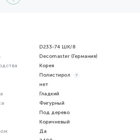
D233-74 ШК/8
ь
Decomaster (Германия)
одства
Корея
Полистирол
нет
а
Гладкий
са
Фигурный
Под дерево
Коричневый
лом
Да