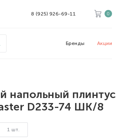
8 (925) 926-69-11
0
Корзина
Очистить все
Бренды
Акции
Товары
0
Скидка
0
Итого к оплате
0
й напольный плинтус
ster D233-74 ШК/8
1 шт.