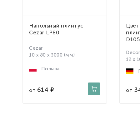
Напольный плинтус
Цвет
Cezar LP80
плин
D105
Cezar
Deco
10 x 80 x 3000 (мм)
12 x 
Польша
Г
614
3
от
от