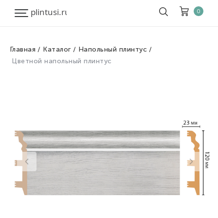
0
Главная
Каталог
Напольный плинтус
Корзина
Очистить все
Цветной напольный плинтус
Товары
0
Скидка
0
Итого к оплате
0