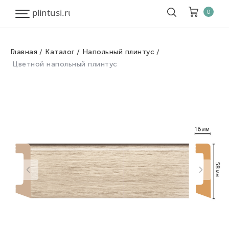
0
Главная
Каталог
Напольный плинтус
Корзина
Очистить все
Цветной напольный плинтус
Товары
0
Скидка
0
Итого к оплате
0