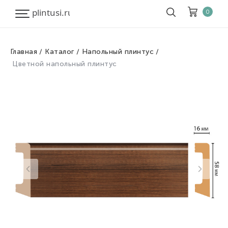
0
Главная
Каталог
Напольный плинтус
Корзина
Очистить все
Цветной напольный плинтус
Товары
0
Скидка
0
Итого к оплате
0