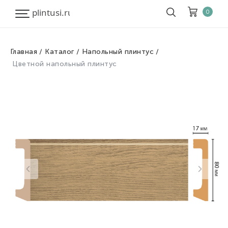
0
Главная
Каталог
Напольный плинтус
Корзина
Очистить все
Цветной напольный плинтус
Товары
0
Скидка
0
Итого к оплате
0