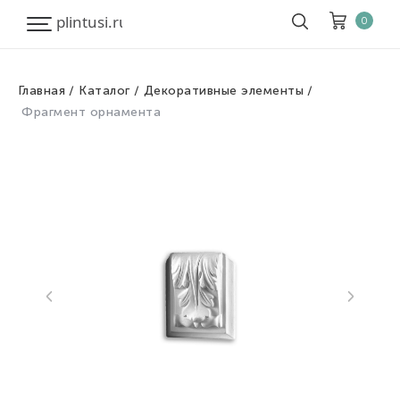
0
Главная
Каталог
Декоративные элементы
Корзина
Очистить все
Фрагмент орнамента
Товары
0
Скидка
0
Итого к оплате
0