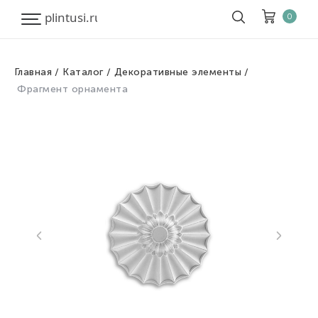
0
Главная
Каталог
Декоративные элементы
Корзина
Очистить все
Фрагмент орнамента
Товары
0
Скидка
0
Итого к оплате
0