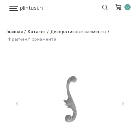
0
Главная
Каталог
Декоративные элементы
Корзина
Очистить все
Фрагмент орнамента
Товары
0
Скидка
0
Итого к оплате
0