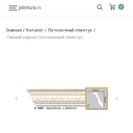
0
Главная
Каталог
Потолочный плинтус
Корзина
Очистить все
Гибкий карниз потолочный плинтус
Товары
0
Скидка
0
Итого к оплате
0