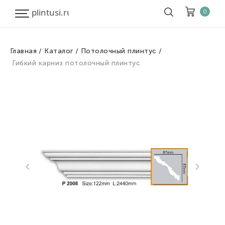
0
Главная
Каталог
Потолочный плинтус
Корзина
Очистить все
Гибкий карниз потолочный плинтус
Товары
0
Скидка
0
Итого к оплате
0