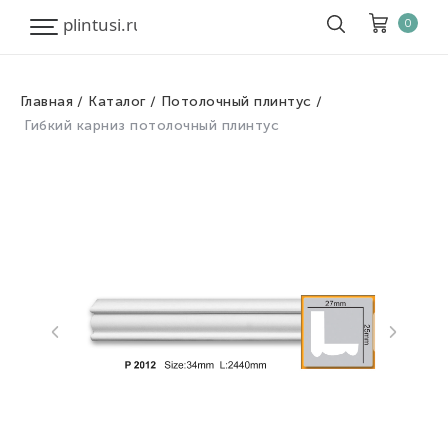
0
Главная
Каталог
Потолочный плинтус
Корзина
Очистить все
Гибкий карниз потолочный плинтус
Товары
0
Скидка
0
Итого к оплате
0