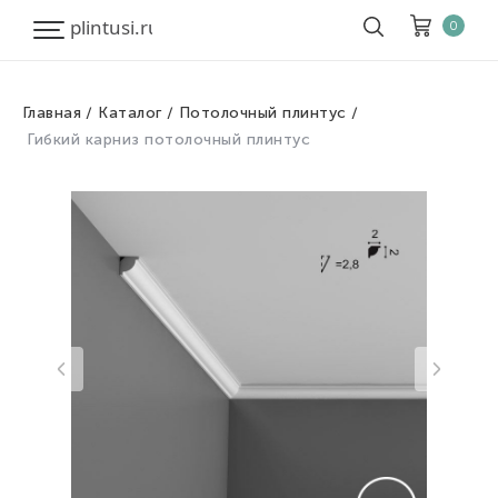
0
Главная
Каталог
Потолочный плинтус
Корзина
Очистить все
Гибкий карниз потолочный плинтус
Товары
0
Скидка
0
Итого к оплате
0