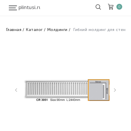
0
Главная
Каталог
Молдинги
Гибкий молдинг для стен
Корзина
Очистить все
Товары
0
Скидка
0
Итого к оплате
0