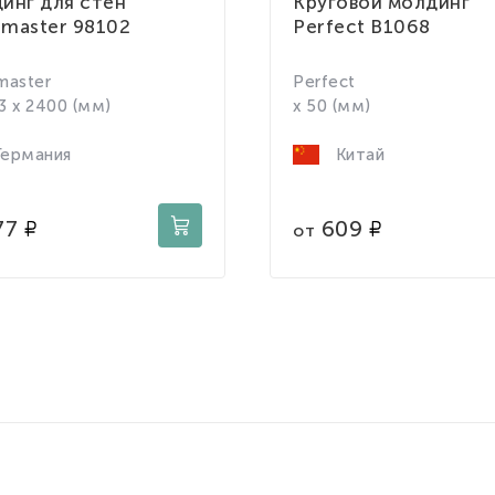
инг для стен
Круговой молдинг
master 98102
Perfect B1068
master
Perfect
53 x 2400 (мм)
x 50 (мм)
ермания
Китай
77
609
от