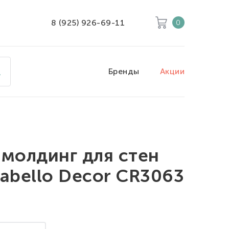
8 (925) 926-69-11
0
Корзина
Очистить все
Бренды
Акции
Товары
0
Скидка
0
Итого к оплате
0
 молдинг для стен
Fabello Decor CR3063