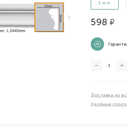
1 м.п.
598
Гаранти
Доставка по вс
Удобные спосо