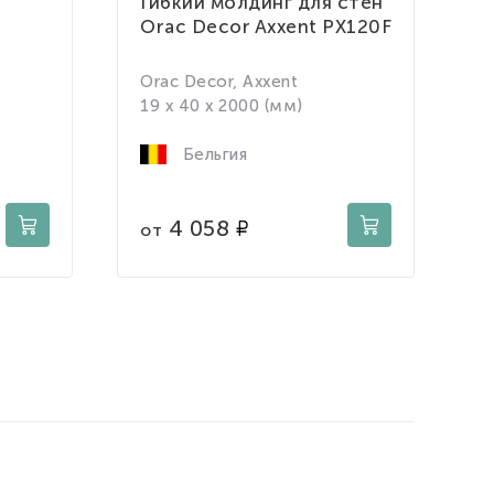
Гибкий молдинг для стен
М
Orac Decor Axxent PX120F
C
Orac Decor, Axxent
1
19 x 40 x 2000 (мм)
Бельгия
о
4 058
от
о