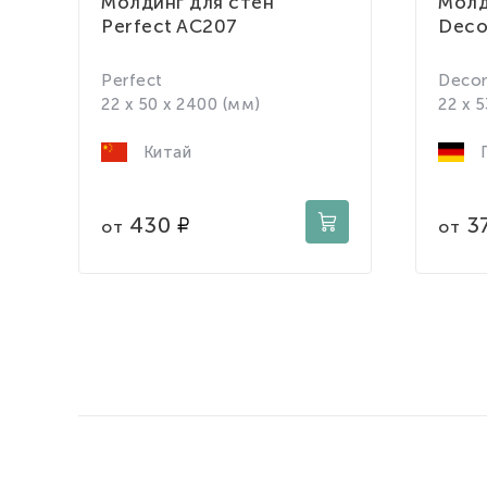
Молдинг для стен
Молд
Perfect AC207
Deco
Perfect
Deco
22 x 50 x 2400 (мм)
22 x 
Китай
Г
430
3
от
от