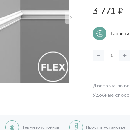
3 771
Гаранти
Доставка по вс
Удобные спосо
Термитоустойчив
Прост в установке