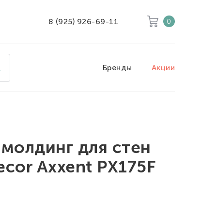
8 (925) 926-69-11
0
Корзина
Очистить все
Бренды
Акции
Товары
0
Скидка
0
Итого к оплате
0
 молдинг для стен
ecor Axxent PX175F