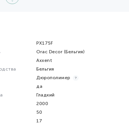
PX175F
ь
Orac Decor (Бельгия)
Axxent
одства
Бельгия
Дюрополимер
да
а
Гладкий
2000
50
17