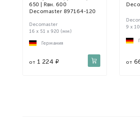
650 | Rвн. 600
Deco
Decomaster 897164-120
Deco
Decomaster
9 x 1
16 x 51 x 920 (мм)
Г
Германия
6
1 224
от
от