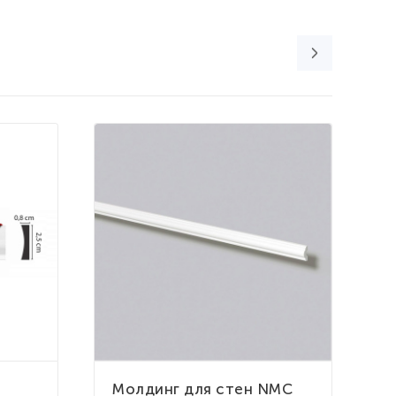
К
Молдинг для стен NMC
М