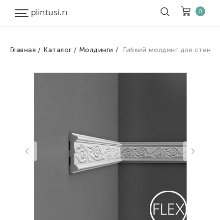
0
Главная
Каталог
Молдинги
Гибкий молдинг для стен
Корзина
Очистить все
Товары
0
Скидка
0
Итого к оплате
0