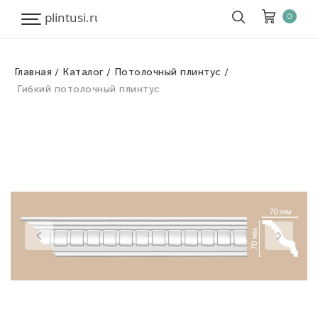
0
Главная
Каталог
Потолочный плинтус
Корзина
Очистить все
Гибкий потолочный плинтус
Товары
0
Скидка
0
Итого к оплате
0