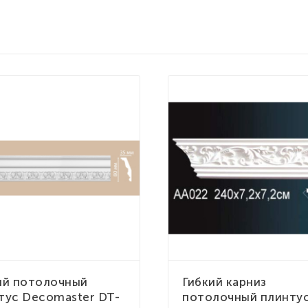
ий потолочный
Гибкий карниз
тус Decomaster DT-
потолочный плинту