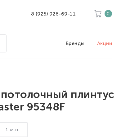
8 (925) 926-69-11
0
Корзина
Очистить все
Бренды
Акции
Товары
0
Скидка
0
Итого к оплате
0
 потолочный плинтус
ster 95348F
1 м.п.