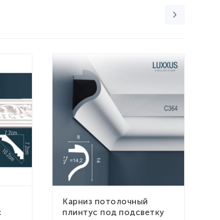
К
Карниз потолочный
Г
с
плинтус под подсветку
п