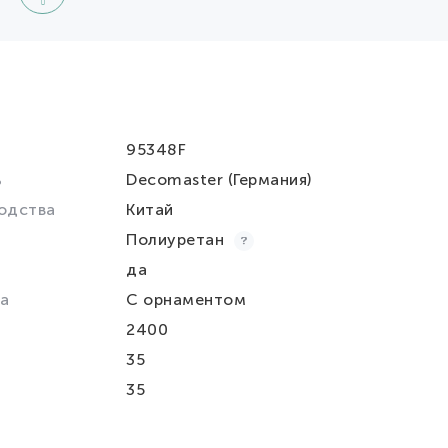
95348F
ь
Decomaster (Германия)
одства
Китай
Полиуретан
да
а
С орнаментом
2400
35
35