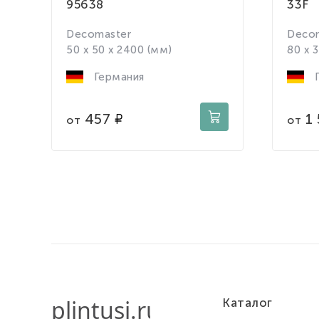
95638
33F
Decomaster
Deco
50 x 50 x 2400 (мм)
80 x 
Германия
Г
457
1 
от
от
Каталог