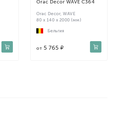
Orac Decor WAVE C364
с
T
Orac Decor, WAVE
T
80 x 140 x 2000 (мм)
2
Бельгия
5 765
от
о