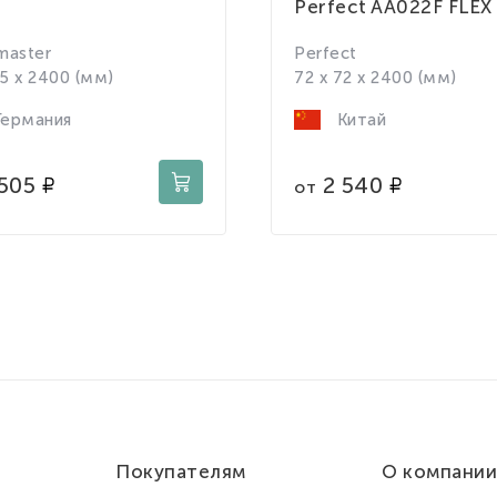
Perfect AA022F FLEX
master
Perfect
35 x 2400 (мм)
72 x 72 x 2400 (мм)
ермания
Китай
505
2 540
от
Покупателям
О компании