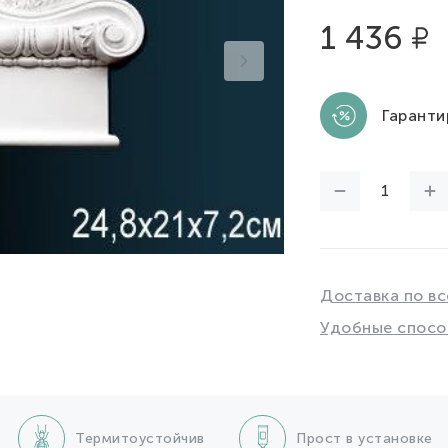
1 436
Гаранти
Доставка по вс
Удобные спосо
Термитоустойчив
Прост в установке