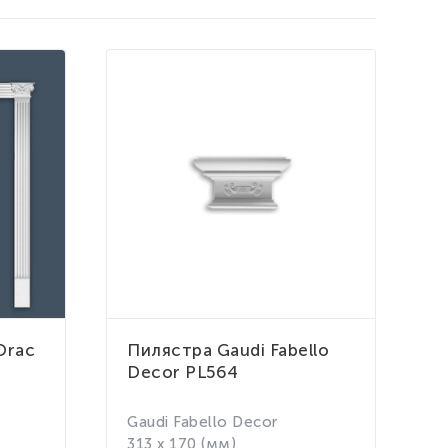
Orac
Пилястра Gaudi Fabello
К
Decor PL564
P
Gaudi Fabello Decor
P
313 x 170 (мм)
x