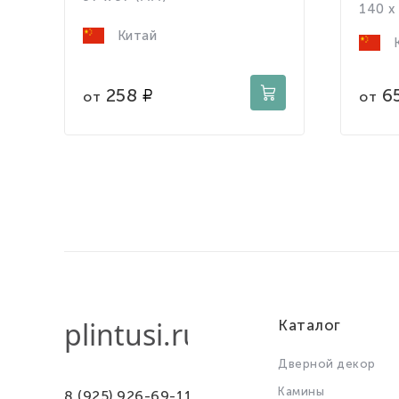
140 x
Китай
К
258
6
от
от
Каталог
Дверной декор
Камины
8 (925) 926-69-11