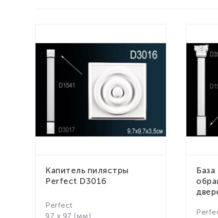
Капитель пилястры
База
Perfect D3016
обра
двер
Perfect
Perfe
97 x 97 (мм)