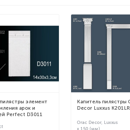
 пилястры элемент
Капитель пилястры 
мления арок и
Decor Luxxus K201LR
ей Perfect D3011
Orac Decor, Luxxus
ct
x 150 (мм)