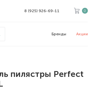
8 (925) 926-69-11
0
Корзина
Очистить все
Бренды
Акции
Товары
0
Скидка
0
Итого к оплате
0
ль пилястры Perfect
L