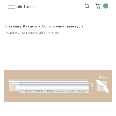
0
Главная
Каталог
Потолочный плинтус
Корзина
Очистить все
Карниз потолочный плинтус
Товары
0
Скидка
0
Итого к оплате
0