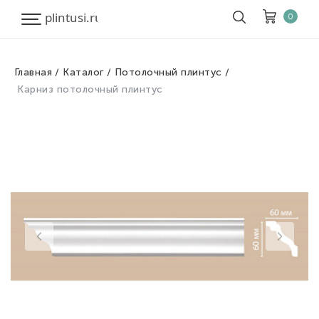
0
Главная
Каталог
Потолочный плинтус
Корзина
Очистить все
Карниз потолочный плинтус
Товары
0
Скидка
0
Итого к оплате
0