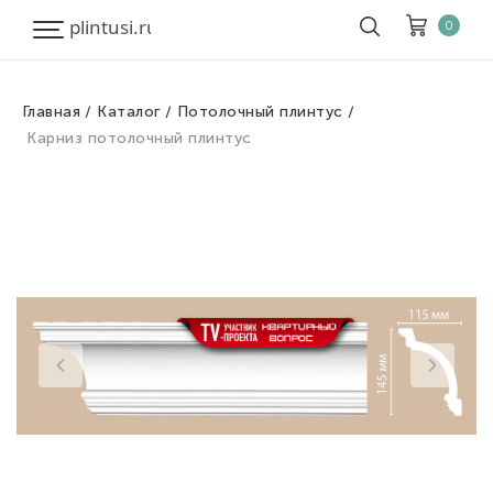
0
Главная
Каталог
Потолочный плинтус
Корзина
Очистить все
Карниз потолочный плинтус
Товары
0
Скидка
0
Итого к оплате
0