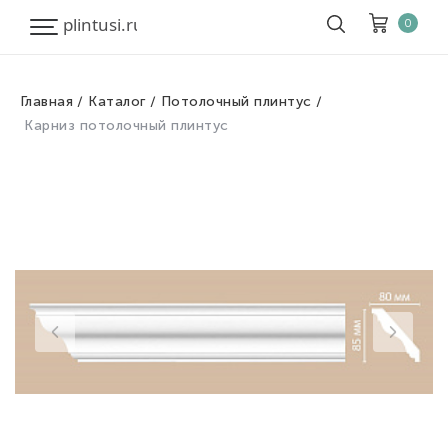
0
Главная
Каталог
Потолочный плинтус
Корзина
Очистить все
Карниз потолочный плинтус
Товары
0
Скидка
0
Итого к оплате
0