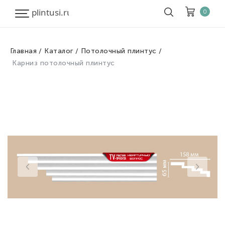
0
Главная
Каталог
Потолочный плинтус
Корзина
Очистить все
Карниз потолочный плинтус
Товары
0
Скидка
0
Итого к оплате
0